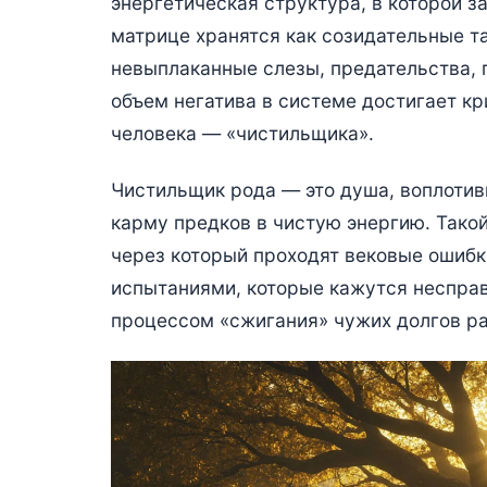
энергетическая структура, в которой з
матрице хранятся как созидательные т
невыплаканные слезы, предательства, 
объем негатива в системе достигает кр
человека — «чистильщика».
Чистильщик рода — это душа, воплоти
карму предков в чистую энергию. Такой
через который проходят вековые ошибк
испытаниями, которые кажутся неспра
процессом «сжигания» чужих долгов ра