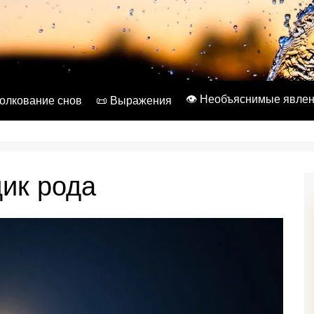
👁️ Необъяснимые явле
Толкование снов
📜 Выражения
щик рода