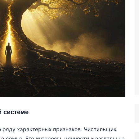
й системе
о ряду характерных признаков. Чистильщик
 в семье. Его интересы, ценности и взгляды на