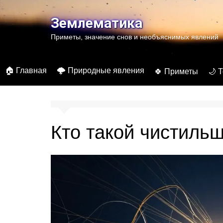
Перейти
к
Землематика
содержимому
Приметы, значение снов и необъяснимых явлений
🏠 Главная
🌩️ Природные явления
🍀 Приметы
🌙 
Кто такой чистиль