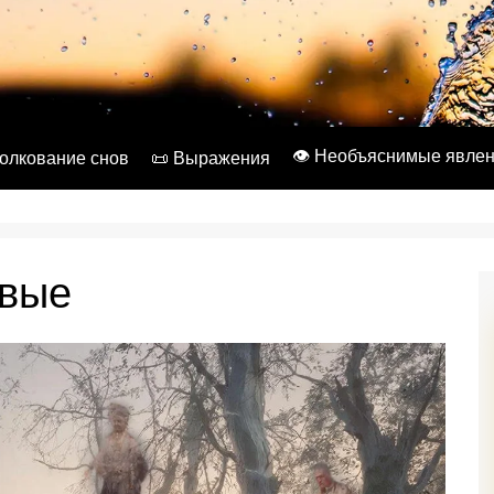
👁️ Необъяснимые явле
Толкование снов
📜 Выражения
твые