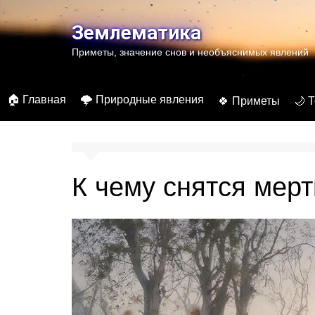
Перейти
к
Землематика
содержимому
Приметы, значение снов и необъяснимых явлений
🏠 Главная
🌩️ Природные явления
🍀 Приметы
🌙 
К чему снятся мер