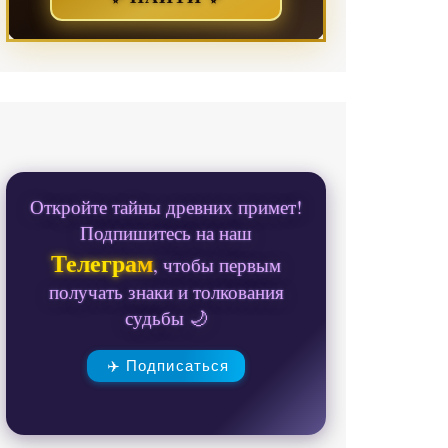
Откройте тайны древних примет!
Подпишитесь на наш
Телеграм
, чтобы первым
получать знаки и толкования
судьбы 🌙
✈️ Подписаться