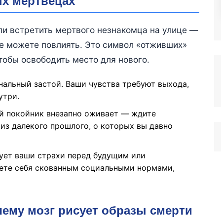
ых мертвецах
ли встретить мертвого незнакомца на улице —
не можете повлиять. Это символ «отживших»
тобы освободить место для нового.
нальный застой. Ваши чувства требуют выхода,
утри.
ый покойник внезапно оживает — ждите
из далекого прошлого, о которых вы давно
ует ваши страхи перед будущим или
ете себя скованным социальными нормами,
чему мозг рисует образы смерти