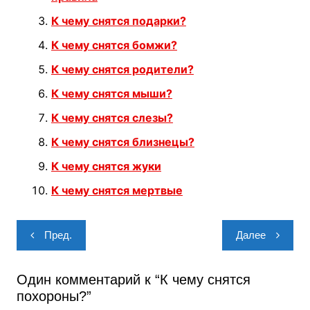
К чему снятся подарки?
К чему снятся бомжи?
К чему снятся родители?
К чему снятся мыши?
К чему снятся слезы?
К чему снятся близнецы?
К чему снятся жуки
К чему снятся мертвые
Навигация
Пред.
Далее
по
записям
Один комментарий к “
К чему снятся
похороны?
”