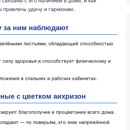
связаны с его наличием в доме, и как
ы привлечь удачу и гармонию.
у за ним наблюдают
и зелёными листьями, обладающий способностью
ёт силу здоровья и способствует физическому и
ложения в спальнях и рабочих кабинетах.
нные с цветком аихризон
зируют благополучие и процветание всего дома.
 опадают — по поверьям, это знак напряжённой