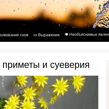
👁️ Необъяснимые явле
Толкование снов
📜 Выражения
 приметы и суеверия