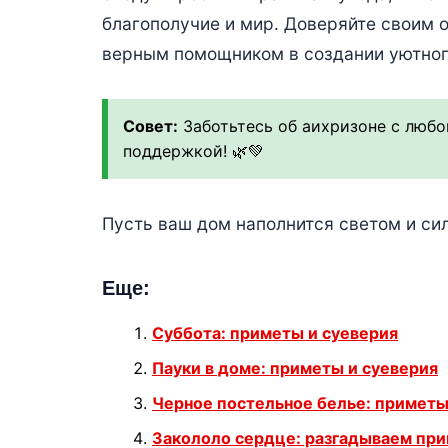
благополучие и мир. Доверяйте своим 
верным помощником в создании уютного
Совет:
Заботьтесь об аихризоне с любо
поддержкой! 🌿💚
Пусть ваш дом наполнится светом и си
Еще:
Суббота: приметы и суеверия
Пауки в доме: приметы и суеверия
Черное постельное белье: приметы
Закололо сердце: разгадываем при