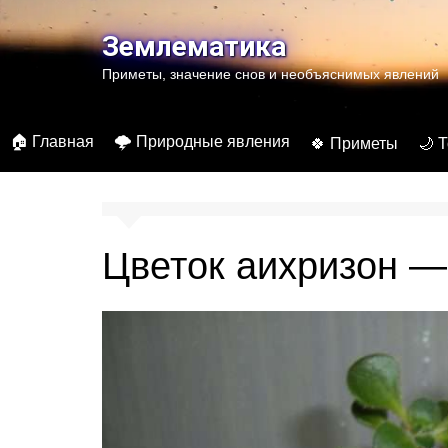
Перейти
к
Землематика
содержимому
Приметы, значение снов и необъяснимых явлений
🏠 Главная
🌩️ Природные явления
🍀 Приметы
🌙 
Цветок аихризон —