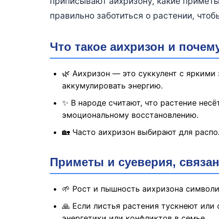
приписывают аихризону, какие приметы 
правильно заботиться о растении, чтоб
Что такое аихризон и почем
🌿 Аихризон — это суккулент с ярким
аккумулировать энергию.
✨ В народе считают, что растение нес
эмоциональному восстановлению.
🏡 Часто аихризон выбирают для распо
Приметы и суеверия, связа
🌱 Рост и пышность аихризона символи
🙏 Если листья растения тускнеют или
энергетики или конфликтов в семье.