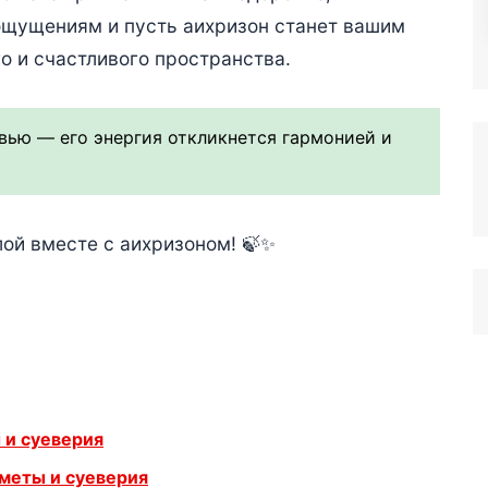
ощущениям и пусть аихризон станет вашим
 и счастливого пространства.
вью — его энергия откликнется гармонией и
лой вместе с аихризоном! 🍃✨
 и суеверия
меты и суеверия