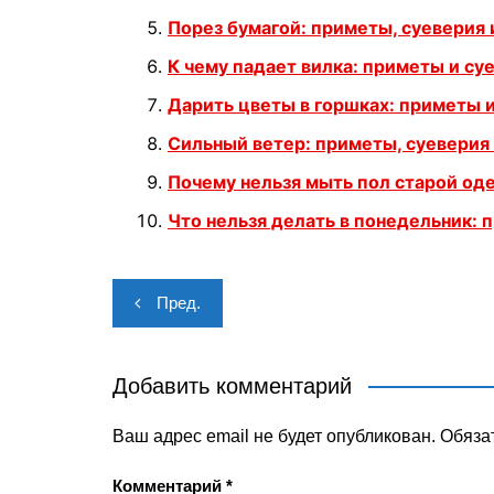
Порез бумагой: приметы, суеверия 
К чему падает вилка: приметы и су
Дарить цветы в горшках: приметы 
Сильный ветер: приметы, суеверия
Почему нельзя мыть пол старой од
Что нельзя делать в понедельник: 
Навигация
Пред.
по
записям
Добавить комментарий
Ваш адрес email не будет опубликован.
Обяза
Комментарий
*