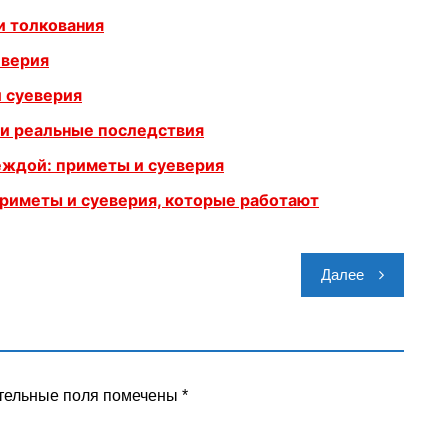
и толкования
еверия
и суеверия
 и реальные последствия
еждой: приметы и суеверия
приметы и суеверия, которые работают
Далее
тельные поля помечены
*