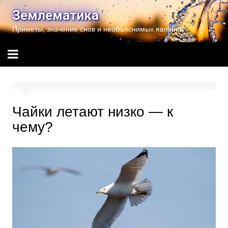
Перейти
Землематика
к
Приметы, значение снов и необъяснимых явлений
содержимому
Чайки летают низко — к
чему?