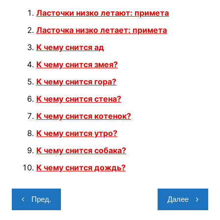
Ласточки низко летают: примета
Ласточка низко летает: примета
К чему снится ад
К чему снится змея?
К чему снится гора?
К чему снится стена?
К чему снится котенок?
К чему снится утро?
К чему снится собака?
К чему снится дождь?
Навигация
Пред.
Далее
по