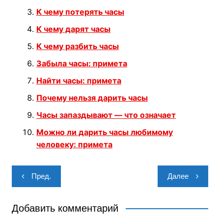
К чему потерять часы
К чему дарят часы
К чему разбить часы
Забыла часы: примета
Найти часы: примета
Почему нельзя дарить часы
Часы запаздывают — что означает
Можно ли дарить часы любимому
человеку: примета
Навигация
Пред.
Далее
по
записям
Добавить комментарий