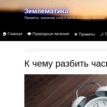
Перейти
к
Землематика
содержимому
Приметы, значение снов и необъяснимых явлений
🏠 Главная
🌩️ Природные явления
🍀 Приметы
🌙 
К чему разбить ча