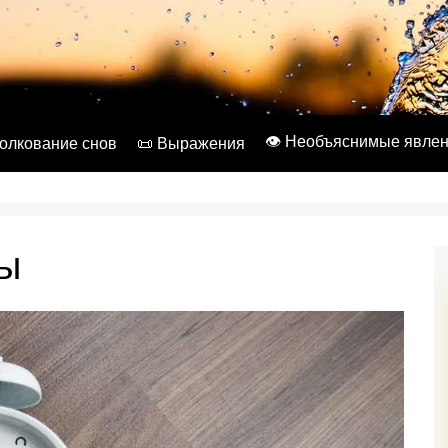
👁️ Необъяснимые явле
Толкование снов
📜 Выражения
сы