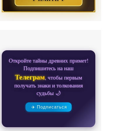
Откройте тайны древних примет!
Подпишитесь на наш
Телеграм
, чтобы первым
получать знаки и толкования
судьбы 🌙
✈️ Подписаться