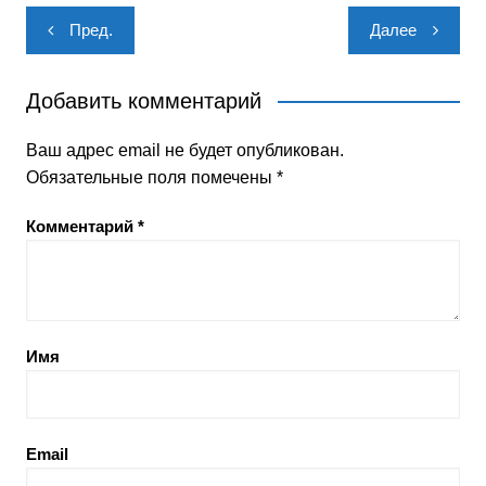
Навигация
Пред.
Далее
по
записям
Добавить комментарий
Ваш адрес email не будет опубликован.
Обязательные поля помечены
*
Комментарий
*
Имя
Email