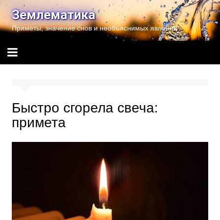
Перейти
Землематика
к
Приметы, значение снов и необъяснимых явлений
содержимому
Быстро сгорела свеча:
примета