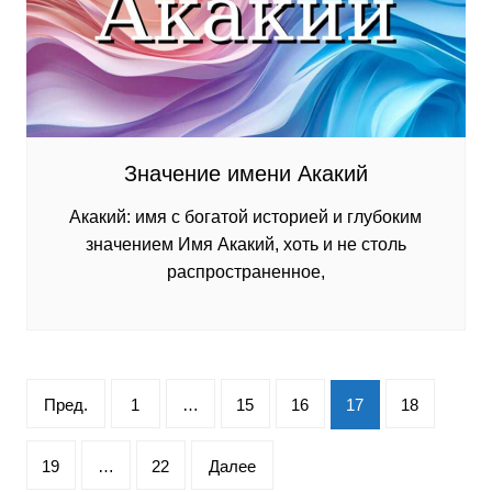
Значение имени Акакий
Акакий: имя с богатой историей и глубоким
значением Имя Акакий, хоть и не столь
распространенное,
Пагинация
Пред.
1
…
15
16
17
18
записей
19
…
22
Далее