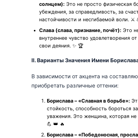
солнцем):
Это не просто физическая бо
убеждения, за справедливость, за счас
настойчивости и несгибаемой воли. ⚔️ 
Слава (слава, признание, почёт):
Это не
внутреннее чувство удовлетворения от
свои деяния. ✨ 🏆
II. Варианты Значения Имени Борислав
В зависимости от акцента на составля
приобретать различные оттенки:
Бориславa – «Славная в борьбе»:
Эт
стойкость, способность бороться з
уважения. Это женщина, которая не 
💪 👑 🔥
Бориславa – «Победоносная, просл