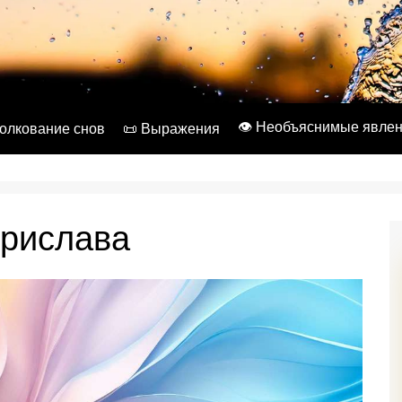
👁️ Необъяснимые явле
Толкование снов
📜 Выражения
орислава