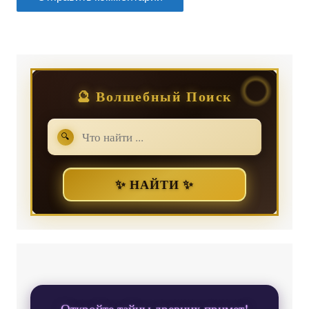
🔮 Волшебный Поиск
🔍
✨ НАЙТИ ✨
Откройте тайны древних примет!