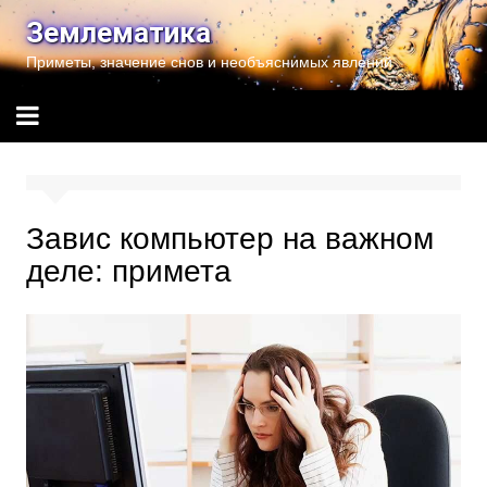
Перейти
Землематика
к
Приметы, значение снов и необъяснимых явлений
содержимому
Завис компьютер на важном
деле: примета