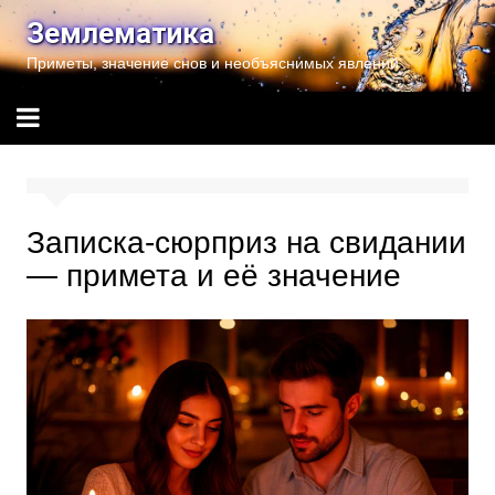
Перейти
Землематика
к
Приметы, значение снов и необъяснимых явлений
содержимому
Записка-сюрприз на свидании
— примета и её значение