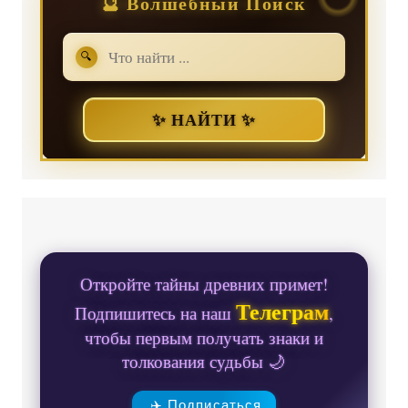
🔮 Волшебный Поиск
🔍
✨ НАЙТИ ✨
Откройте тайны древних примет!
Телеграм
Подпишитесь на наш
,
чтобы первым получать знаки и
толкования судьбы 🌙
✈️ Подписаться