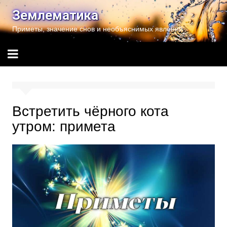
Перейти
Землематика
к
Приметы, значение снов и необъяснимых явлений
содержимому
Встретить чёрного кота
утром: примета