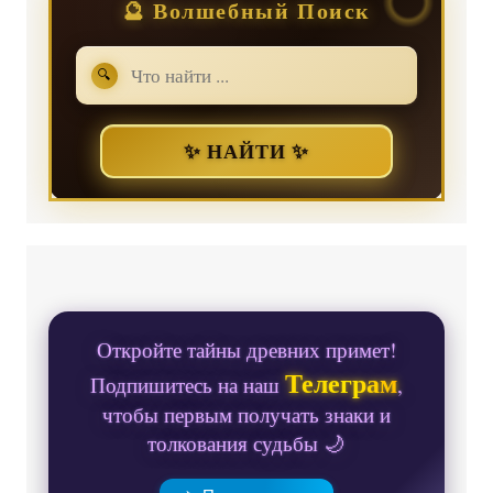
🔮 Волшебный Поиск
🔍
✨ НАЙТИ ✨
Откройте тайны древних примет!
Телеграм
Подпишитесь на наш
,
чтобы первым получать знаки и
толкования судьбы 🌙