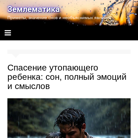
Перейти
Землематика
к
Приметы, значение снов и необъяснимых явлений
содержимому
Спасение утопающего
ребенка: сон, полный эмоций
и смыслов