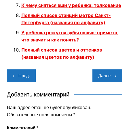
К чему сняться вши у ребенка: толкование
Полный список станций метро Санкт-
Петербурга (названия по алфавиту)
У ребёнка режутся зубы ночью: примета,
что значит и как понять?
Полный список цветов и оттенков
(названия цветов по алфавиту)
Навигация
Пред.
Далее
по
записям
Добавить комментарий
Ваш адрес email не будет опубликован.
Обязательные поля помечены
*
Комментарий
*