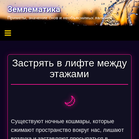
Перейти
Землематика
к
Приметы, значение снов и необъяснимых явлений
содержимому
Застрять в лифте между
этажами
🌙
Существуют ночные кошмары, которые
сжимают пространство вокруг нас, лишают
воздуха и заставляют просыпаться в