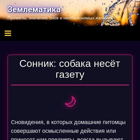
Перейти
Землематика
к
Приметы, значение снов и необъяснимых явлений
содержимому
Сонник: собака несёт
газету
🌙
Сновидения, в которых домашние питомцы
совершают осмысленные действия или
приносят нам предметы, всегда вызывают