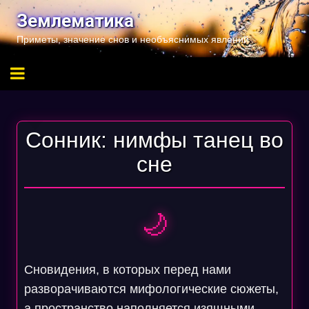
Перейти
Землематика
к
Приметы, значение снов и необъяснимых явлений
содержимому
Сонник: нимфы танец во
сне
🌙
Сновидения, в которых перед нами
разворачиваются мифологические сюжеты,
а пространство наполняется изящными