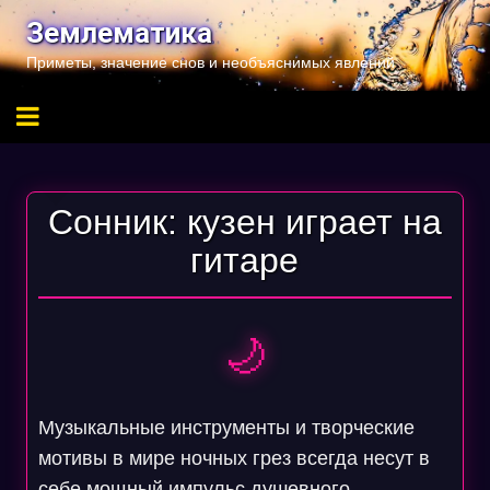
Перейти
Землематика
к
Приметы, значение снов и необъяснимых явлений
содержимому
Сонник: кузен играет на
гитаре
🌙
Музыкальные инструменты и творческие
мотивы в мире ночных грез всегда несут в
себе мощный импульс душевного