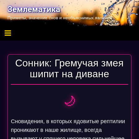
Перейти
Землематика
к
Приметы, значение снов и необъяснимых явлений
содержимому
Сонник: Гремучая змея
шипит на диване
🌙
Сновидения, в которых ядовитые рептилии
проникают в наше жилище, всегда
вызывают у спящего человека сильнейшее