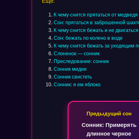
Еще:
К чему снится прятаться от медведя
Сон: прятаться в заброшенной шахт
К чему снится бежать и не двигаться
Сон: бежать по колено в воде
К чему снится бежать за уходящим 
Слоненок — сонник
Преследование: сонник
Сонник мидии
Сонник свистеть
Сонник: я ем яблоко
Навигация
Предыдущий сон
по
Сонник: Примерять
записям
длинное черное