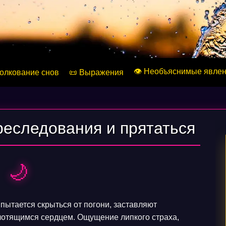
👁️ Необъяснимые явле
Толкование снов
📜 Выражения
реследования и прятаться
🌙
пытается скрыться от погони, заставляют
лотящимся сердцем. Ощущение липкого страха,