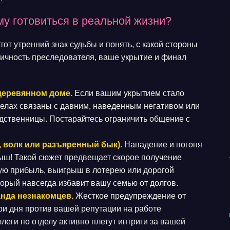
у готовиться в реальной жизни?
т утренний знак судьбы и понять, с какой стороны
ичность преследователя, ваше укрытие и финал
деревянном доме.
Если вашим укрытием стало
делах связаны с давним, наведенным негативом или
дственницы. Постарайтесь ограничить общение с
, волк или разъяренный бык).
Нападение и погоня
ыш! Такой сюжет предвещает скорое получение
ую прибыль, выигрыш в лотерею или дорогой
торый навсегда избавит вашу семью от долгов.
анда незнакомцев.
Жесткое предупреждение от
ри дня против вашей репутации на работе
леги по отделу активно плетут интриги за вашей