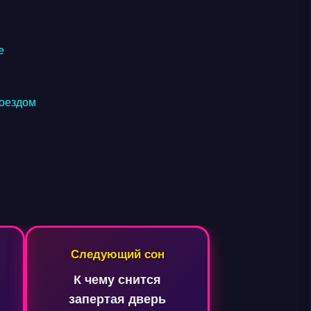
е
поездом
Следующий сон
К чему снится
запертая дверь