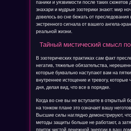
паники и уязвимости после таких сюжетов 
знахари и мудрые эзотерики знают: мир ноч
довелось во сне бежать от преследования 
экстренного сигнала от вашего ангела-хра
реальной жизни.
Тайный мистический смысл пог
В эзотерических практиках сам факт прес
негатив, тяжелые обязательства, нереше
которые буквально наступают вам на пятки
внутреннее истощение и тревогу, которые 
дня, делая вид, что все в порядке.
Когда во сне вы не вступаете в открытый б
на тонком плане это означает вашу негото
Высшие силы наглядно демонстрируют, что
методы защиты больше не работают, а затя
приток чистой денежной энергии в ваш дом