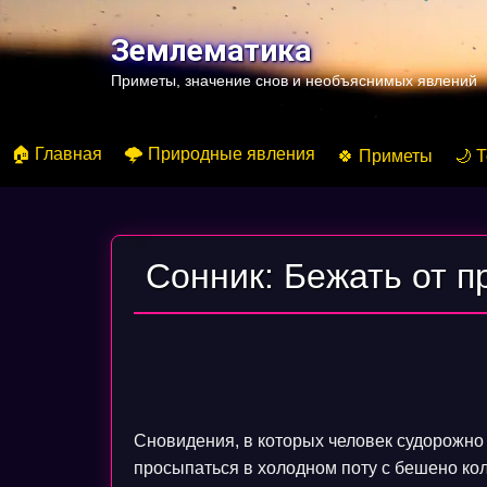
Перейти
к
Землематика
содержимому
Приметы, значение снов и необъяснимых явлений
🏠 Главная
🌩️ Природные явления
🍀 Приметы
🌙 
Сонник: Бежать от п
Сновидения, в которых человек судорожно 
просыпаться в холодном поту с бешено ко