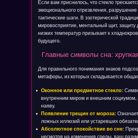
Если вам приснилось, что стекло трескаетс
эмоционального отрезвления, разрушение 
тактические шаги. В эзотерической традиц
мировосприятие, ментальный щит, защиту д
низких температур призывает к хладнокро
будущего.
Главные символы сна: хрупкая
Для правильного понимания знаков подсо
метафоры, из которых складывается общая 
Оконное или предметное стекло:
Симво
внутренним миром и внешним социумом, а
наяву.
Появление трещин от мороза:
Означает
ложных иллюзий или устаревших обязател
Абсолютное спокойствие во сне:
Прекр
несмотря на изменения среды, ваш разум