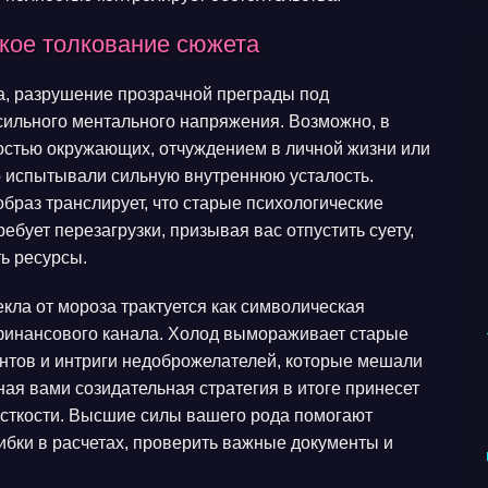
ское толкование сюжета
за, разрушение прозрачной преграды под
сильного ментального напряжения. Возможно, в
остью окружающих, отчуждением в личной жизни или
го испытывали сильную внутреннюю усталость.
браз транслирует, что старые психологические
бует перезагрузки, призывая вас отпустить суету,
ь ресурсы.
кла от мороза трактуется как символическая
финансового канала. Холод вымораживает старые
ентов и интриги недоброжелателей, которые мешали
ная вами созидательная стратегия в итоге принесет
жесткости. Высшие силы вашего рода помогают
ибки в расчетах, проверить важные документы и