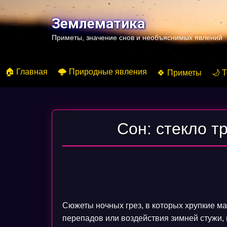
Перейти
к
Землематика
содержимому
Приметы, значение снов и необъяснимых явлений
🏠 Главная
🌩️ Природные явления
🍀 Приметы
🌙 
Сон: стекло т
Сюжеты ночных грез, в которых хрупкие 
перепадов или воздействия зимней стужи, 