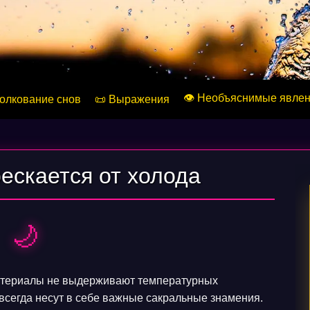
👁️ Необъяснимые явле
Толкование снов
📜 Выражения
рескается от холода
🌙
материалы не выдерживают температурных
всегда несут в себе важные сакральные знамения.