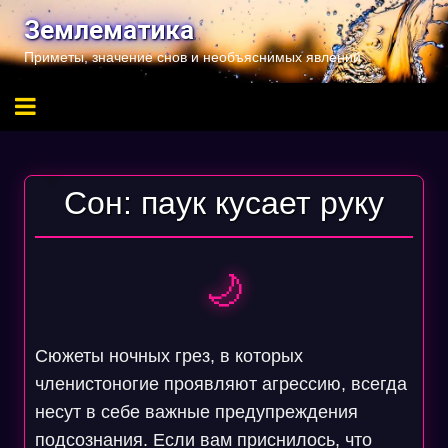
Перейти
Землематика
к
Приметы, значение снов и необъяснимых явлений
содержимому
Сон: паук кусает руку
🌙
Сюжеты ночных грез, в которых
членистоногие проявляют агрессию, всегда
несут в себе важные предупреждения
подсознания. Если вам приснилось, что