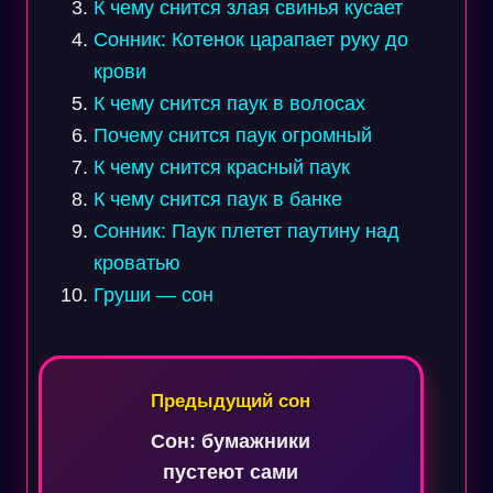
К чему снится злая свинья кусает
Сонник: Котенок царапает руку до
крови
К чему снится паук в волосах
Почему снится паук огромный
К чему снится красный паук
К чему снится паук в банке
Сонник: Паук плетет паутину над
кроватью
Груши — сон
Навигация
по
Предыдущий сон
записям
Сон: бумажники
пустеют сами