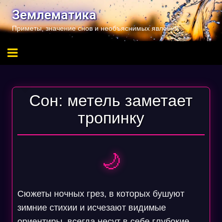
Перейти
Землематика
к
Приметы, значение снов и необъяснимых явлений
содержимому
Сон: метель заметает
тропинку
🌙
Сюжеты ночных грез, в которых бушуют
зимние стихии и исчезают видимые
ориентиры, всегда несут в себе глубокие