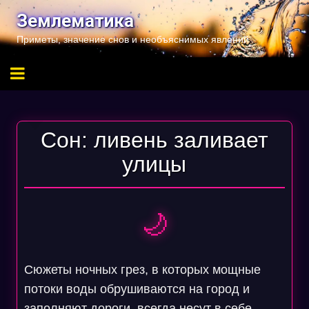
Перейти
Землематика
к
Приметы, значение снов и необъяснимых явлений
содержимому
Сон: ливень заливает
улицы
🌙
Сюжеты ночных грез, в которых мощные
потоки воды обрушиваются на город и
заполняют дороги, всегда несут в себе