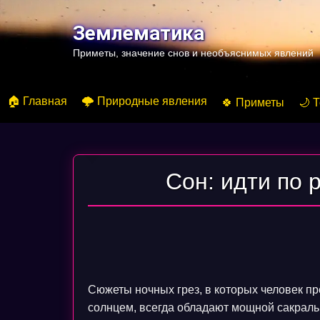
Перейти
к
Землематика
содержимому
Приметы, значение снов и необъяснимых явлений
🏠 Главная
🌩️ Природные явления
🍀 Приметы
🌙 
Сон: идти по 
Сюжеты ночных грез, в которых человек п
солнцем, всегда обладают мощной сакральн