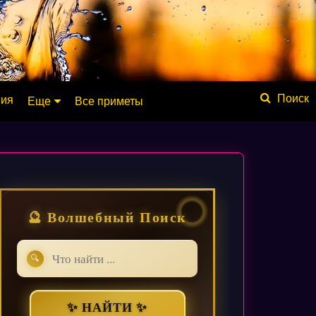
ния
Еще
Все приметы
Обсуждение
Значение имени
Физические явления
Мистика
🔮 Волшебный Поиск
Мифология
Списки
🔍
База знаний
Сонник
✨ НАЙТИ ✨