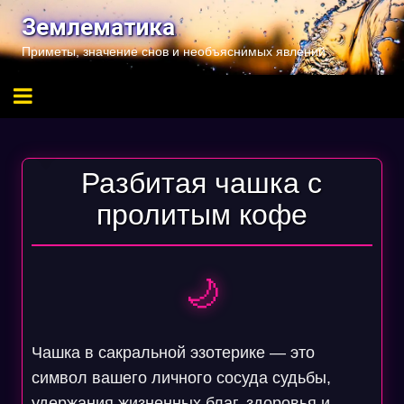
Перейти
Землематика
к
Приметы, значение снов и необъяснимых явлений
содержимому
Разбитая чашка с
пролитым кофе
🌙
Чашка в сакральной эзотерике — это
символ вашего личного сосуда судьбы,
удержания жизненных благ, здоровья и