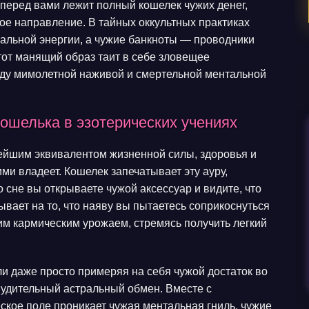
 перед вами лежит полный кошелек чужих денег,
ое направление. В тайных оккультных практиках
альной энергии, а чужие банкноты — проводники
тот манящий образ таит в себе зловещее
жду мимолетной наживой и смертельной ментальной
ошелька в эзотерических учениях
тейшим эквивалентом жизненной силы, здоровья и
ми владеет. Кошелек запечатывает эту ауру,
о сне вы открываете чужой аксессуар и видите, что
ывает на то, что наяву вы пытаетесь соприкоснуться
жим кармическим урожаем, стремясь получить легкий
и даже просто примеряя на себя чужой достаток во
нудительный астральный обмен. Вместе с
ское поле проникает чужая ментальная гниль, чужие