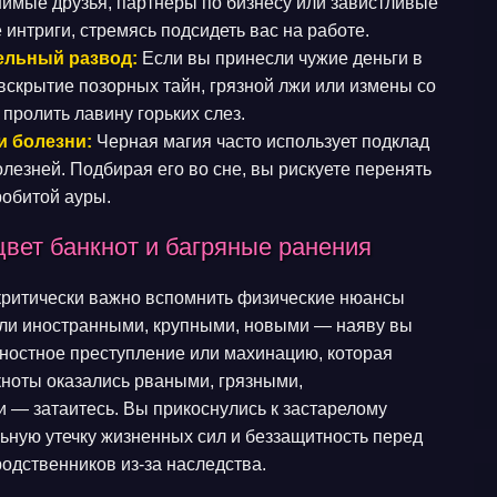
имые друзья, партнеры по бизнесу или завистливые
 интриги, стремясь подсидеть вас на работе.
ельный развод:
Если вы принесли чужие деньги в
вскрытие позорных тайн, грязной лжи или измены со
 пролить лавину горьких слез.
и болезни:
Черная магия часто использует подклад
олезней. Подбирая его во сне, вы рискуете перенять
робитой ауры.
вет банкнот и багряные ранения
 критически важно вспомнить физические нюансы
ыли иностранными, крупными, новыми — наяву вы
ностное преступление или махинацию, которая
кноты оказались рваными, грязными,
 — затаитесь. Вы прикоснулись к застарелому
льную утечку жизненных сил и беззащитность перед
родственников из-за наследства.