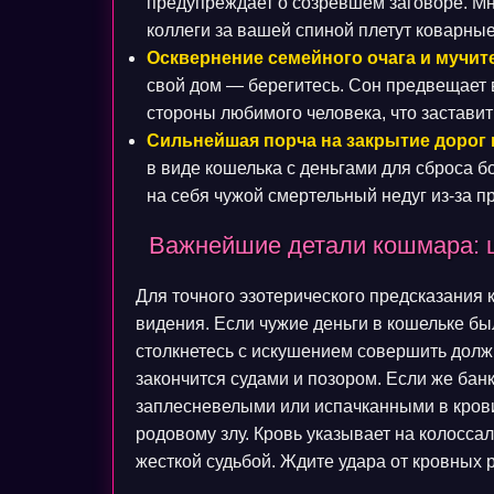
предупреждает о созревшем заговоре. Мн
коллеги за вашей спиной плетут коварные
Осквернение семейного очага и мучит
свой дом — берегитесь. Сон предвещает 
стороны любимого человека, что заставит
Сильнейшая порча на закрытие дорог 
в виде кошелька с деньгами для сброса б
на себя чужой смертельный недуг из-за п
Важнейшие детали кошмара: ц
Для точного эзотерического предсказания
видения. Если чужие деньги в кошельке б
столкнетесь с искушением совершить долж
закончится судами и позором. Если же бан
заплесневелыми или испачканными в крови
родовому злу. Кровь указывает на колосса
жесткой судьбой. Ждите удара от кровных 