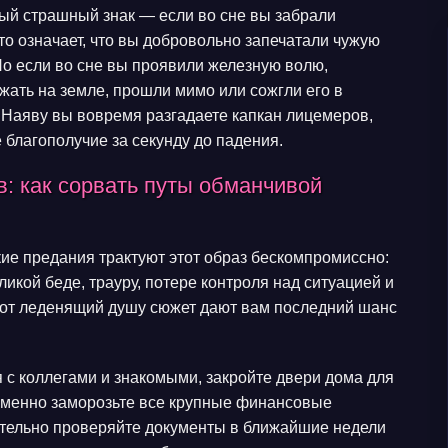
ый страшный знак — если во сне вы забрали
то означает, что вы добровольно запечатали чужую
Но если во сне вы проявили железную волю,
жать на земле, прошли мимо или сожгли его в
Наяву вы вовремя разгадаете капкан лицемеров,
 благополучие за секунду до падения.
: как сорвать путы обманчивой
ие предания трактуют этот образ бескомпромиссно:
икой беде, трауру, потере контроля над ситуацией и
тот леденящий душу сюжет дают вам последний шанс
с коллегами и знакомыми, закройте двери дома для
еменно заморозьте все крупные финансовые
мательно проверяйте документы в ближайшие недели