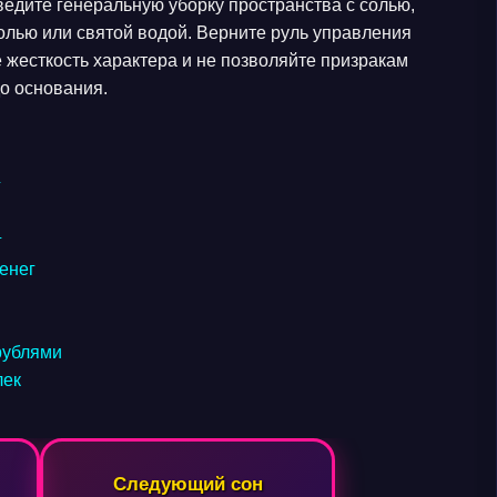
оведите генеральную уборку пространства с солью,
олью или святой водой. Верните руль управления
 жесткость характера и не позволяйте призракам
о основания.
г
г
денег
 рублями
лек
Следующий сон