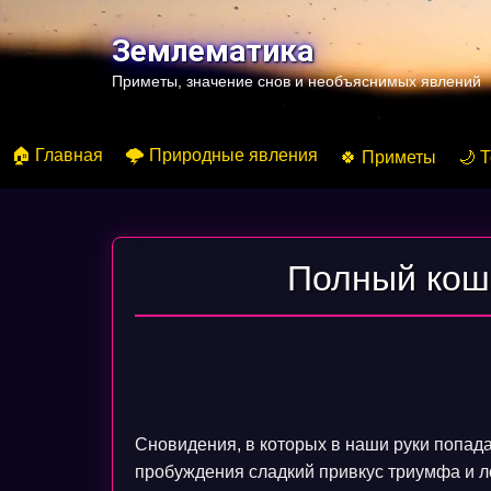
Перейти
к
Землематика
содержимому
Приметы, значение снов и необъяснимых явлений
🏠 Главная
🌩️ Природные явления
🍀 Приметы
🌙 
Полный кош
Сновидения, в которых в наши руки попада
пробуждения сладкий привкус триумфа и 