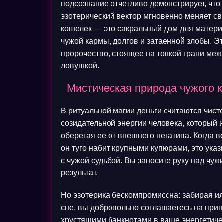
подсознание отчетливо демонстрирует, что
эзотерический вектор мгновенно меняет св
кошелек — это сакральный дом для матери
чужой кармы, долгов и затаенной злобы. Э
пророчество, стоящее на тонкой грани ме
ловушкой.
Мистическая природа чужого к
В ритуальной магии деньги считаются чис
созидательной энергии человека, который и
оберегая ее от внешнего негатива. Когда в
он туго набит крупными купюрами, это указ
с чужой судьбой. Вы заносите руку над чу
результат.
Но эзотерика бескомпромиссна: забирая ил
сне, вы добровольно соглашаетесь на при
хрустящими банкнотами в ваше энергетиче