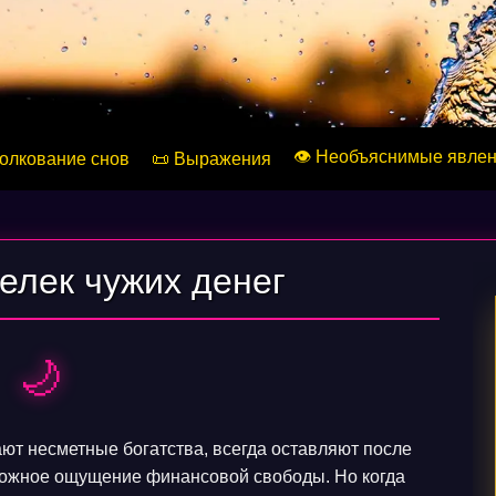
👁️ Необъяснимые явле
Толкование снов
📜 Выражения
елек чужих денег
🌙
ют несметные богатства, всегда оставляют после
ложное ощущение финансовой свободы. Но когда