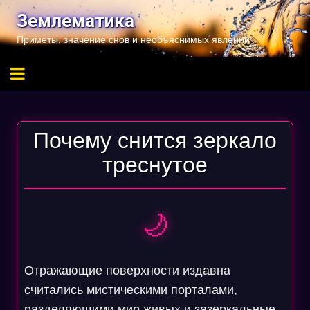
Перейти
Землематика
к
Приметы, значение снов и необъяснимых явлений
содержимому
Почему снится зеркало
треснутое
🌙
Отражающие поверхности издавна
считались мистическими порталами,
разделяющими мир живых и зазеркальные