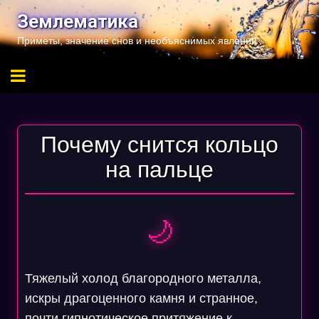
Перейти
Землематика
к
Приметы, значение снов и необъяснимых явлений
содержимому
Почему снится кольцо
на пальце
🌙
Тяжелый холод благородного металла,
искры драгоценного камня и странное,
почти гипнотическое притяжение к