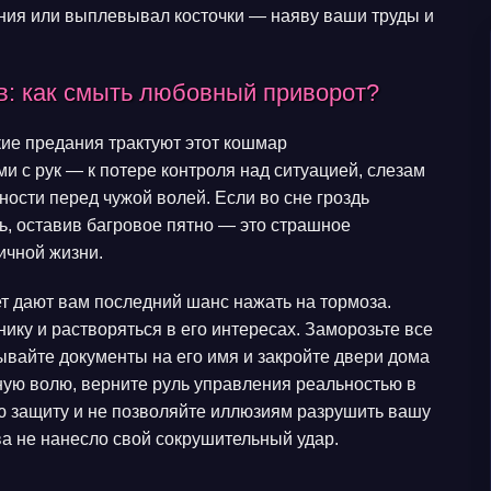
ения или выплевывал косточки — наяву ваши труды и
в: как смыть любовный приворот?
ие предания трактуют этот кошмар
 с рук — к потере контроля над ситуацией, слезам
ости перед чужой волей. Если во сне гроздь
ь, оставив багровое пятно — это страшное
ичной жизни.
т дают вам последний шанс нажать на тормоза.
ику и растворяться в его интересах. Заморозьте все
вайте документы на его имя и закройте двери дома
ную волю, верните руль управления реальностью в
ую защиту и не позволяйте иллюзиям разрушить вашу
ва не нанесло свой сокрушительный удар.