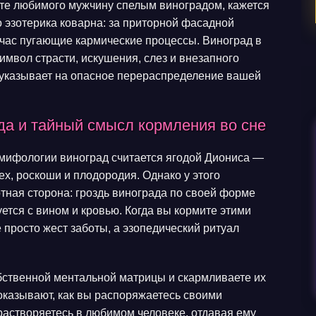
ите любимого мужчину спелым виноградом, кажется
 эзотерика коварна: за приторной фасадной
дчас пугающие кармические процессы. Виноград в
имвол страсти, искушения, слез и внезапного
я указывает на опасное перераспределение вашей
да и тайный смысл кормления во сне
й мифологии виноград считается ягодой Диониса —
ех, роскоши и плодородия. Однако у этого
тная сторона: гроздь винограда по своей форме
уется с вином и кровью. Когда вы кормите этими
 просто жест заботы, а эзопедический ритуал
обственной ментальной матрицы и скармливаете их
оказывают, как вы распоряжаетесь своими
растворяетесь в любимом человеке, отдавая ему