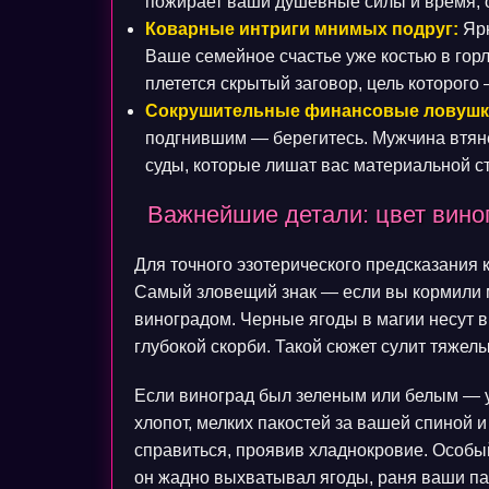
пожирает ваши душевные силы и время, о
Коварные интриги мнимых подруг:
Ярк
Ваше семейное счастье уже костью в горл
плетется скрытый заговор, цель которого
Сокрушительные финансовые ловушк
подгнившим — берегитесь. Мужчина втяне
суды, которые лишат вас материальной ст
Важнейшие детали: цвет вино
Для точного эзотерического предсказания
Самый зловещий знак — если вы кормили
виноградом. Черные ягоды в магии несут в 
глубокой скорби. Такой сюжет сулит тяже
Если виноград был зеленым или белым — у
хлопот, мелких пакостей за вашей спиной и
справиться, проявив хладнокровие. Особы
он жадно выхватывал ягоды, раня ваши па