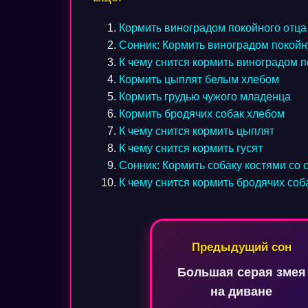
Кормить виноградом покойного отца
Сонник: Кормить виноградом покой
К чему снится кормить виноградом п
Кормить цыплят белым хлебом
Кормить грудью чужого младенца
Кормить бродячих собак хлебом
К чему снится кормить цыплят
К чему снится кормить гусят
Сонник: Кормить собаку костями со 
К чему снится кормить бродячих соб
Навигация
Предыдущий сон
по
Большая серая змея
записям
на диване