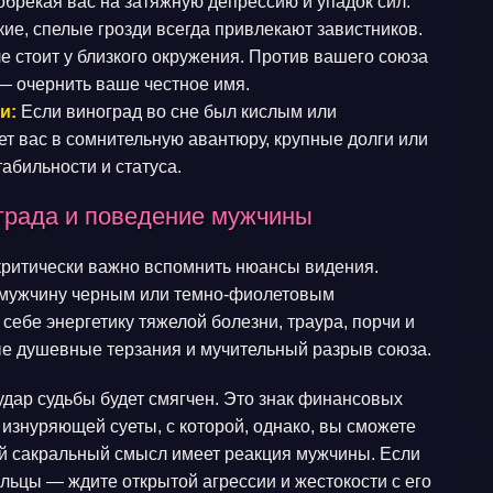
брекая вас на затяжную депрессию и упадок сил.
ие, спелые грозди всегда привлекают завистников.
е стоит у близкого окружения. Против вашего союза
 — очернить ваше честное имя.
и:
Если виноград во сне был кислым или
т вас в сомнительную авантюру, крупные долги или
абильности и статуса.
града и поведение мужчины
 критически важно вспомнить нюансы видения.
 мужчину черным или темно-фиолетовым
себе энергетику тяжелой болезни, траура, порчи и
лые душевные терзания и мучительный разрыв союза.
дар судьбы будет смягчен. Это знак финансовых
 изнуряющей суеты, с которой, однако, вы сможете
й сакральный смысл имеет реакция мужчины. Если
льцы — ждите открытой агрессии и жестокости с его