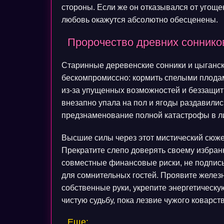
стороны. Если же он отказывался от угощ
любовь окажутся абсолютно обесценены.
Пророчество древних соннико
Старинные деревенские сонники и цыганск
бескомпромиссно: кормить спелыми плодами
из-за упущенных возможностей и беззащитн
внезапно упала на пол и ягоды раздавилис
предзнаменование полной катастрофы в л
Высшие силы через этот мистический сюже
Прекратите слепо доверять своему избранн
совместные финансовые риски, не подписы
для сомнительных гостей. Проявите желез
собственные руки, укрепите энергетическ
чистую судьбу, пока лезвие чужого коварст
Еще: