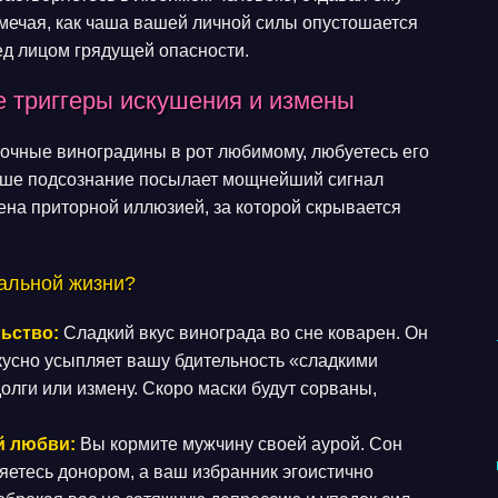
замечая, как чаша вашей личной силы опустошается
ед лицом грядущей опасности.
е триггеры искушения и измены
сочные виноградины в рот любимому, любуетесь его
 ваше подсознание посылает мощнейший сигнал
ена приторной иллюзией, за которой скрывается
еальной жизни?
ьство:
Сладкий вкус винограда во сне коварен. Он
скусно усыпляет вашу бдительность «сладкими
долги или измену. Скоро маски будут сорваны,
й любви:
Вы кормите мужчину своей аурой. Сон
ляетесь донором, а ваш избранник эгоистично