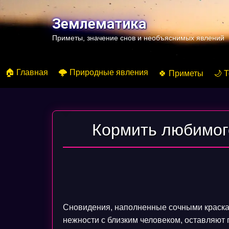
Перейти
к
Землематика
содержимому
Приметы, значение снов и необъяснимых явлений
🏠 Главная
🌩️ Природные явления
🍀 Приметы
🌙 
Кормить любимог
Сновидения, наполненные сочными краска
нежности с близким человеком, оставляют