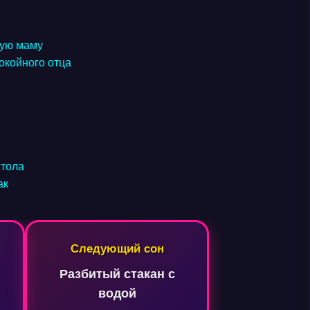
ную маму
окойного отца
стола
ак
Следующий сон
Разбитый стакан с
водой