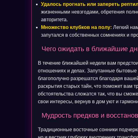
Удалось прогнать или запереть репти
жизненными невзгодами, обретения полно
авторитета.
Множество клубков на полу:
Легкий нам
запутался в собственных сомнениях и пр
Чего ожидать в ближайшие дн
В течение ближайшей недели вам предстои
отношениях и делах. Запутанные бытовые
благополучно разрешатся благодаря ваше
раскрытия старых тайн, что поможет вам 
обстоятельства сложатся так, что вы смож
свои интересы, вернув в дом уют и гармон
Мудрость предков и восстано
Традиционные восточные сонники подчеркив
но и вестник глубоких внутренних трансф