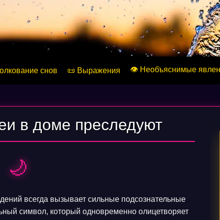
👁️ Необъяснимые явле
Толкование снов
📜 Выражения
меи в доме преследуют
🌙
идений всегда вызывает сильные подсознательные
ьный символ, который одновременно олицетворяет