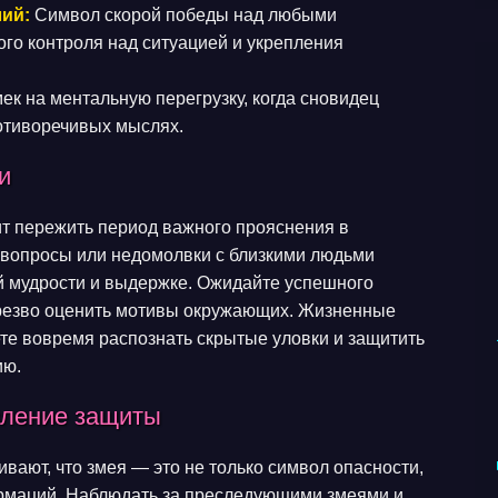
лий:
Символ скорой победы над любыми
го контроля над ситуацией и укрепления
ек на ментальную перегрузку, когда сновидец
отиворечивых мыслях.
и
т пережить период важного прояснения в
 вопросы или недомолвки с близкими людьми
й мудрости и выдержке. Ожидайте успешного
трезво оценить мотивы окружающих. Жизненные
ете вовремя распознать скрытые уловки и защитить
ию.
вление защиты
ают, что змея — это не только символ опасности,
ормаций. Наблюдать за преследующими змеями и