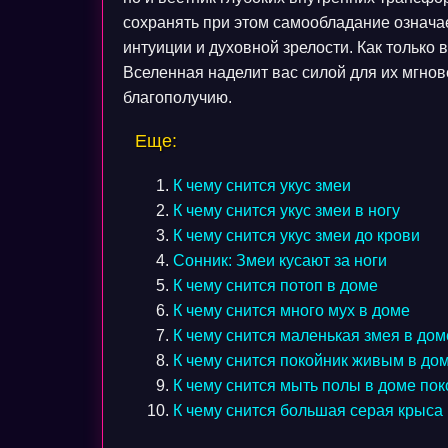
сохранять при этом самообладание означае
интуиции и духовной зрелости. Как только
Вселенная наделит вас силой для их мгнов
благополучию.
Еще:
К чему снится укус змеи
К чему снится укус змеи в ногу
К чему снится укус змеи до крови
Сонник: Змеи кусают за ноги
К чему снится потоп в доме
К чему снится много мух в доме
К чему снится маленькая змея в дом
К чему снится покойник живым в до
К чему снится мыть полы в доме по
К чему снится большая серая крыса