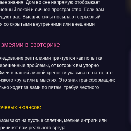
йные знания. Дом во сне напрямую отображает
ушевный покой и личное пространство. Если вам
следуют вас, Высшие силы посылают серьезный
ся со скрытыми внутренними или внешними
змеями в эзотерике
следование рептилиями трактуется как попытка
нерешенные проблемы, от которых вы упорно
Змеи в вашей личной крепости указывают на то, что
изкого круга или в мыслях. Это знак трансформации:
ьно ходят за вами по пятам, требуя честного
лючевых нюансов:
казывают на пустые сплетни, мелкие интриги или
причинят вам реального вреда.