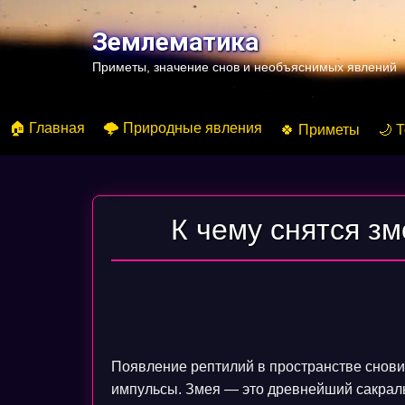
Перейти
к
Землематика
содержимому
Приметы, значение снов и необъяснимых явлений
🏠 Главная
🌩️ Природные явления
🍀 Приметы
🌙 
К чему снятся з
Появление рептилий в пространстве снов
импульсы. Змея — это древнейший сакрал