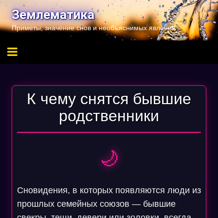
Перейти
Землематика
к
Приметы, значение снов и необъяснимых явлений
содержимому
К чему снятся бывшие
родственники
🌙
Сновидения, в которых появляются люди из
прошлых семейных союзов — бывшие
свекры, тещи, девери или золовки, всегда