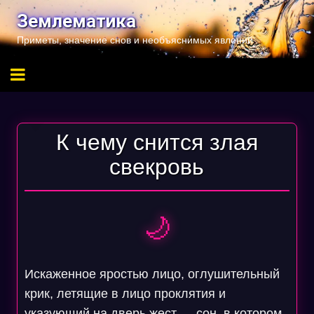
Перейти
Землематика
к
Приметы, значение снов и необъяснимых явлений
содержимому
К чему снится злая
свекровь
🌙
Искаженное яростью лицо, оглушительный
крик, летящие в лицо проклятия и
указующий на дверь жест — сон, в котором