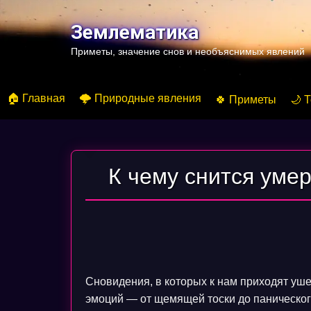
Перейти
к
Землематика
содержимому
Приметы, значение снов и необъяснимых явлений
🏠 Главная
🌩️ Природные явления
🍀 Приметы
🌙 
К чему снится уме
Сновидения, в которых к нам приходят уш
эмоций — от щемящей тоски до панического