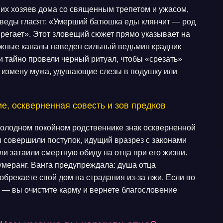
их хозяев дома со священным трепетом и ужасом,
е веды гласят: «Умерший батюшка еды клянчит — род
ерегает». Этот зловещий сюжет прямо указывает на
нежные каналы наведен сильный ведьмин крадник
ки тайно провели черный ритуал, чтобы «срезать»
 измену мужа, удушающие слезы в подушку или
е, оскверненная совесть и зов предков
голодном покойном родственнике знак оскверненной
ы совершили поступок, идущий вразрез с законами
и затаили смертную обиду на отца при его жизни.
умеранг. Ванга предупреждала: душа отца
 обрекаете свой дом на страдания из-за лжи. Если во
й — вы очистите карму и вернете благословение