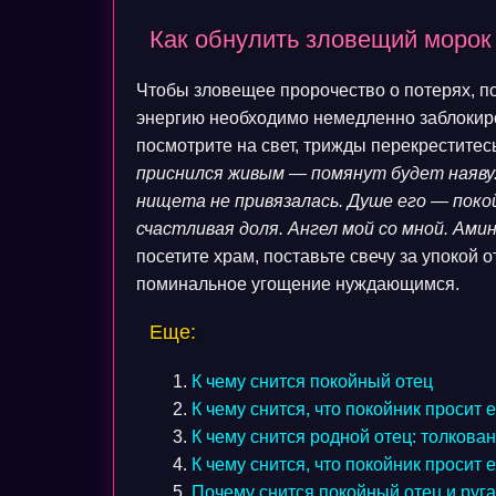
Как обнулить зловещий морок
Чтобы зловещее пророчество о потерях, по
энергию необходимо немедленно заблокиро
посмотрите на свет, трижды перекреститес
приснился живым — помянут будет наяву. 
нищета не привязалась. Душе его — покой
счастливая доля. Ангел мой со мной. Ами
посетите храм, поставьте свечу за упокой 
поминальное угощение нуждающимся.
Еще:
К чему снится покойный отец
К чему снится, что покойник просит 
К чему снится родной отец: толкова
К чему снится, что покойник просит е
Почему снится покойный отец и руга