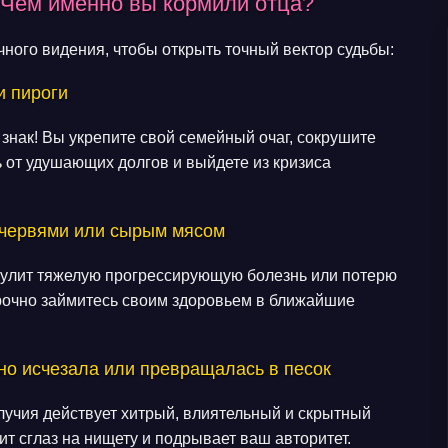
 Чем именно вы кормили отца?
ого видения, чтобы открыть точный вектор судьбы:
и пироги
знак! Вы укрепите свой семейный очаг, сокрушите
 от удушающих долгов и выйдете из кризиса
 червями или сырым мясом
сулит тяжелую прогрессирующую болезнь или потерю
рочно займитесь своим здоровьем в ближайшие
но исчезала или превращалась в песок
лучия действует хитрый, влиятельный и скрытный
ит сглаз на нищету и подрывает ваш авторитет.