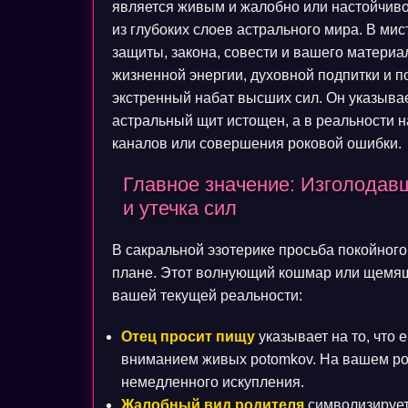
является живым и жалобно или настойчиво
из глубоких слоев астрального мира. В мис
защиты, закона, совести и вашего материа
жизненной энергии, духовной подпитки и 
экстренный набат высших сил. Он указывае
астральный щит истощен, а в реальности 
каналов или совершения роковой ошибки.
Главное значение: Изголодав
и утечка сил
В сакральной эзотерике просьба покойного
плане. Этот волнующий кошмар или щемящ
вашей текущей реальности:
Отец просит пищу
указывает на то, что
вниманием живых potomkov. На вашем ро
немедленного искупления.
Жалобный вид родителя
символизирует,