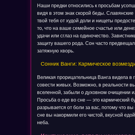
Наши предки относились к просьбам усопш
видя в этом знак скорой беды. Славянски
твой тебя от худой доли и нищеты предост
то, что на ваше семейное счастье или де
удачи или сглаз на одиночество. Завистни
защиту вашего рода. Сон часто предвещал
затяжную хворь.
Сонник Ванги: Кармическое возмезди
Великая прорицательница Ванга видела в 
совести живых. Возможно, в реальности в
вселенной, забыли о духовном очищении ил
Просьба о еде во сне — это кармический б
разрывается от боли за вас, потому что вы
сне вы накормили его чистой, вкусной едо
неба.