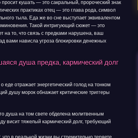
 просит кушать — это сакральный, пророческий знак
тических практиках отец — это глава рода, символ
льного тыла. Еда же во сне выступает эквивалентом
поминовения. Такой интригующий сюжет — это
т на то, что связь с предками нарушена, ваш
над вами нависла угроза блокировки денежных
шаяся душа предка, кармический долг
 о еде отражает энергетический голод на тонком
ий душу морок обнажает критические триггеры
 его душа на том свете обделена молитвенным
ду висит тяжелый кармический долг, требующий
 что в реальной жизни вы стремительно теряете