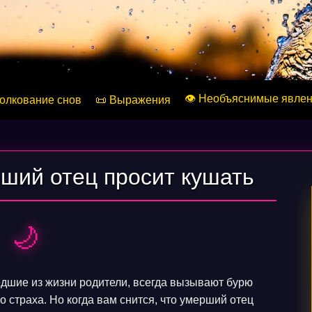
👁️ Необъяснимые явле
Толкование снов
📜 Выражения
рший отец просит кушать
🌙
едшие из жизни родители, всегда вызывают бурю
 страха. Но когда вам снится, что умерший отец