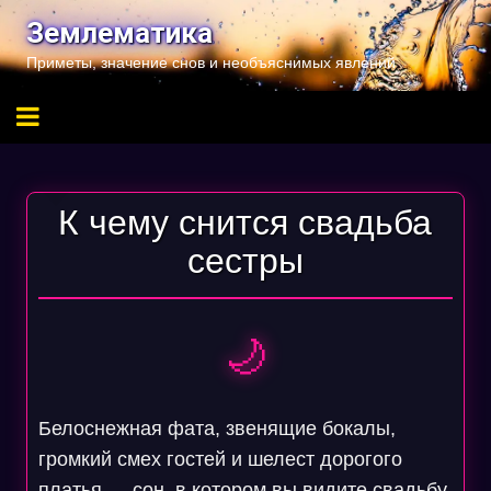
Перейти
Землематика
к
Приметы, значение снов и необъяснимых явлений
содержимому
К чему снится свадьба
сестры
🌙
Белоснежная фата, звенящие бокалы,
громкий смех гостей и шелест дорогого
платья — сон, в котором вы видите свадьбу