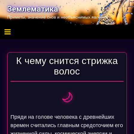
Перейти
Землематика
к
Приметы, значение снов и необъяснимых явлений
содержимому
К чему снится стрижка
волос
🌙
Пряди на голове человека с древнейших
времен считались главным средоточием его
жизненной силы, космической энергии и