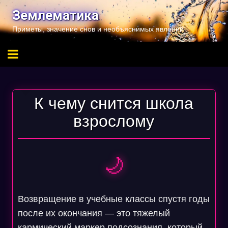
Перейти
Землематика
к
Приметы, значение снов и необъяснимых явлений
содержимому
К чему снится школа
взрослому
🌙
Возвращение в учебные классы спустя годы
после их окончания — это тяжелый
кармический маркер подсознания, который