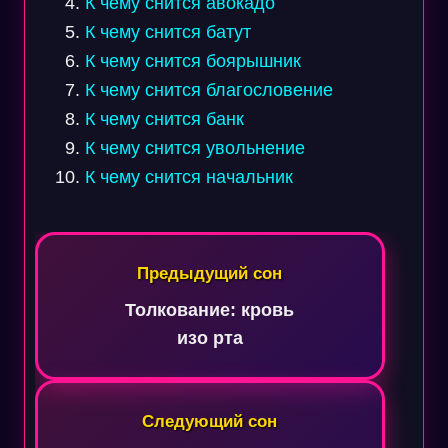
К чему снится авокадо
К чему снится батут
К чему снится боярышник
К чему снится благословение
К чему снится банк
К чему снится увольнение
К чему снится начальник
Навигация
по
Предыдущий сон
записям
Толкование: кровь
изо рта
Следующий сон