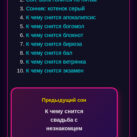
Сонник: котенок серый
К чему снится апокалипсис
К чему снится богомол
К чему снится блокнот
К чему снится бирюза
К чему снится бал
К чему снится ветрянка
К чему снится экзамен
Навигация
по
Предыдущий сон
записям
К чему снится
свадьба с
незнакомцем