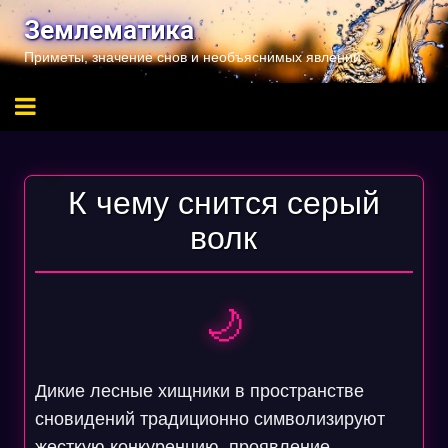
Перейти
Землематика
к
Приметы, значение снов и необъяснимых явлений
содержимому
К чему снится серый
волк
🌙
Дикие лесные хищники в пространстве
сновидений традиционно символизируют
жесткую конкуренцию, проявление