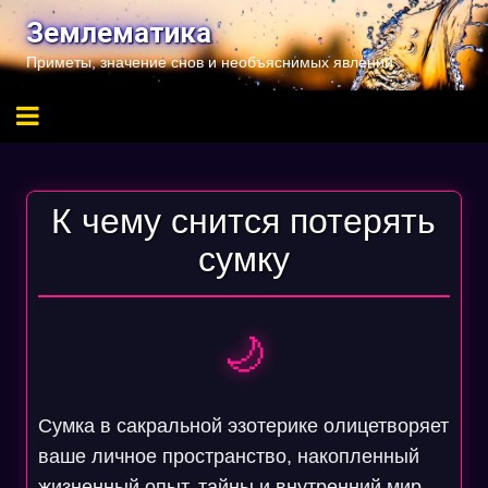
Перейти
Землематика
к
Приметы, значение снов и необъяснимых явлений
содержимому
К чему снится потерять
сумку
🌙
Сумка в сакральной эзотерике олицетворяет
ваше личное пространство, накопленный
жизненный опыт, тайны и внутренний мир.