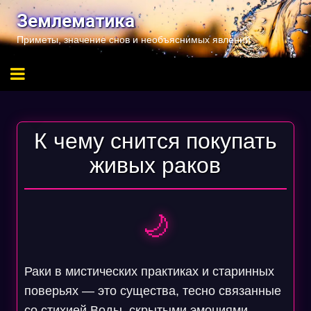
Перейти
Землематика
к
Приметы, значение снов и необъяснимых явлений
содержимому
К чему снится покупать
живых раков
🌙
Раки в мистических практиках и старинных
поверьях — это существа, тесно связанные
со стихией Воды, скрытыми эмоциями,