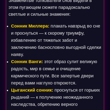
Знаменитые толкователи снов видели в
этом пугающем сюжете парадоксально
светлые и сильные знамения:
Сонник Миллера:
плакать навзрыд во сне
и проснуться — к скорому триумфу,
избавлению от тяжелых забот и
заключению баснословно выгодной сделки
наяву.
Сонник Ванги:
этот образ сулит великую
радость, мир в семье и очищение
кармического пути. Все запертые двери
перед вами наглухо откроются.
Цыганский сонник:
проснуться от горьких
рыданий — к получению неожиданного
наследства, обретению верного