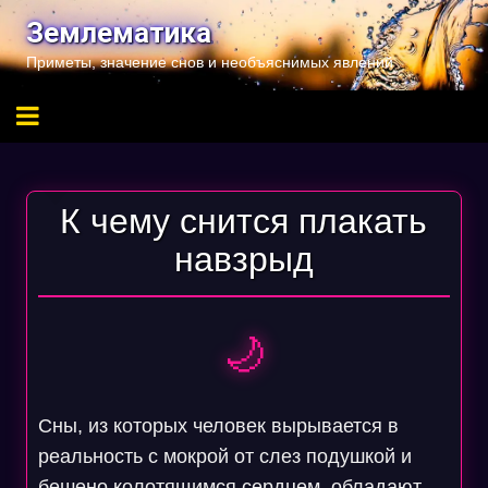
Перейти
Землематика
к
Приметы, значение снов и необъяснимых явлений
содержимому
К чему снится плакать
навзрыд
🌙
Сны, из которых человек вырывается в
реальность с мокрой от слез подушкой и
бешено колотящимся сердцем, обладают