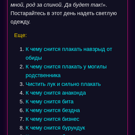
мной, род за спиной. Да будет так!»
.
Постарайтесь в этот день надеть светлую
одежду.
Еще:
К чему снится плакать навзрыд от
обиды
К чему снится плакать у могилы
родственника
Чистить лук и сильно плакать
К чему снится анаконда
К чему снится бита
К чему снится бездна
К чему снится бизнес
К чему снится бурундук