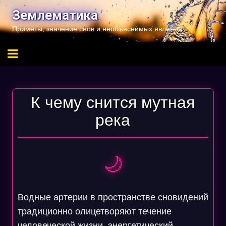
Перейти
Землематика
к
Приметы, значение снов и необъяснимых явлений
содержимому
К чему снится мутная
река
🌙
Водные артерии в пространстве сновидений
традиционно олицетворяют течение
человеческой жизни, энергетический