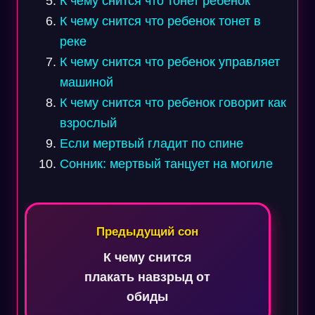
К чему снится что тонет ребенок
К чему снится что ребенок тонет в
реке
К чему снится что ребенок управляет
машиной
К чему снится что ребенок говорит как
взрослый
Если мертвый гладит по спине
Сонник: мертвый танцует на могиле
Навигация
по
Предыдущий сон
записям
К чему снится
плакать навзрыд от
обиды