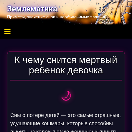
Перейти
Землематика
к
Приметы, значение снов и необъяснимых явлений
содержимому
К чему снится мертвый
ребенок девочка
🌙
Сны о потере детей — это самые страшные,
удушающие кошмары, которые способны
выбить из колеи любую женщину и лишить