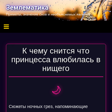
Перейти
Землематика
к
Приметы, значение снов и необъяснимых явлений
содержимому
К чему снится что
принцесса влюбилась в
нищего
🌙
Сюжеты ночных грез, напоминающие