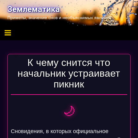
Перейти
Землематика
к
Приметы, значение снов и необъяснимых явлений
содержимому
К чему снится что
начальник устраивает
пикник
🌙
Сновидения, в которых официальное