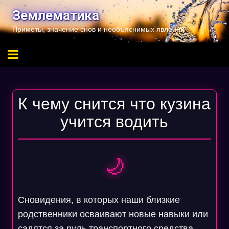
Перейти
Землематика
к
Приметы, значение снов и необъяснимых явлений
содержимому
К чему снится что кузина
учится водить
🌙
Сновидения, в которых наши близкие
родственники осваивают новые навыки или
садятся за руль транспортного средства,