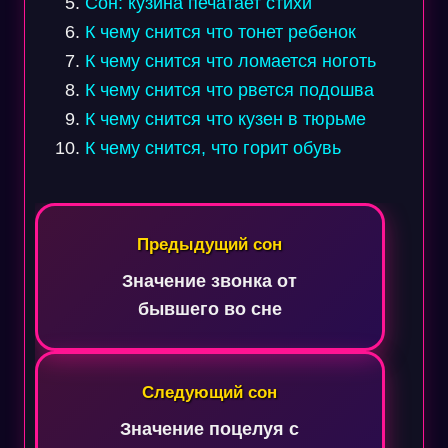
Сон: кузина печатает стихи
К чему снится что тонет ребенок
К чему снится что ломается ноготь
К чему снится что рвется подошва
К чему снится что кузен в тюрьме
К чему снится, что горит обувь
Навигация
по
Предыдущий сон
записям
Значение звонка от
бывшего во сне
Следующий сон
Значение поцелуя с