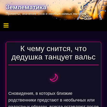
Перейти
Землематика
к
Приметы, значение снов и необъяснимых явлений
содержимому
К чему снится, что
дедушка танцует вальс
🌙
Сновидения, в которых близкие
родственники предстают в необычных или
радостных образах, всегда оставляют после