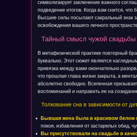
символизирует заключение важного соглаш
подведение итогов. Когда вам снится, что
Высшие силы посылают сакральный знак за
освобождения вашего личного пространств
Тайный смысл чужой свадьбы 
В метафизической практике повторный брак
буквально. Этот сюжет является наглядны
привязка между вами окончательно разорва
что прошлая глава жизни закрыта, а мента
абсолютно свободно. Вселенная призывает
воспоминаний и направить ее на созидани
Толкование сна в зависимости от де
Бывшая жена была в красивом белом 
покоя, избавления от застарелых обид, ч
Вы присутствовали на свадьбе в качес