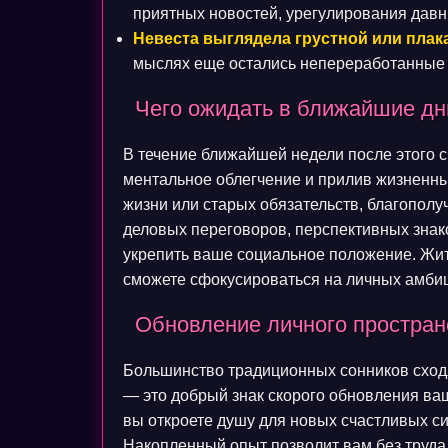
приятных новостей, урегулирования давн
Невеста выглядела грустной или плак
мыслях еще остались непереработанные 
Чего ожидать в ближайшие дн
В течение ближайшей недели после этого 
ментальное облегчение и прилив жизненн
жизни или старых обязательств, благопол
деловых переговоров, перспективных знак
укрепить ваше социальное положение. Жите
сможете сфокусироваться на личных амби
Обновление личного пространс
Большинство традиционных сонников сходя
— это добрый знак скорого обновления ваш
вы откроете душу для новых счастливых с
Накопленный опыт позволит вам без труда 