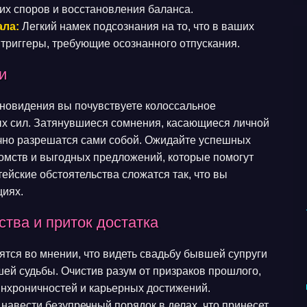
их споров и восстановления баланса.
ала:
Легкий намек подсознания на то, что в ваших
триггеры, требующие осознанного отпускания.
и
сновидения вы почувствуете колоссальное
ых сил. Затянувшиеся сомнения, касающиеся личной
учно разрешатся сами собой. Ожидайте успешных
омств и выгодных предложений, которые помогут
йские обстоятельства сложатся так, что вы
циях.
тва и приток достатка
тся во мнении, что видеть свадьбу бывшей супруги
ей судьбы. Очистив разум от призраков прошлого,
инхроничностей и карьерных достижений.
навести безупречный порядок в делах, что принесет