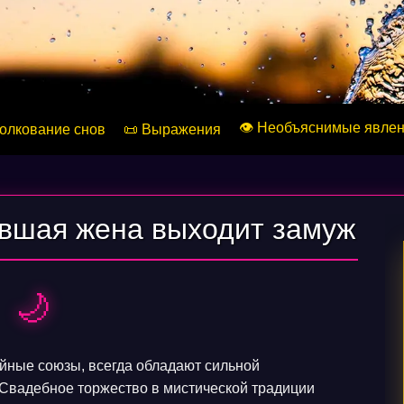
👁️ Необъяснимые явле
Толкование снов
📜 Выражения
ывшая жена выходит замуж
🌙
йные союзы, всегда обладают сильной
Свадебное торжество в мистической традиции