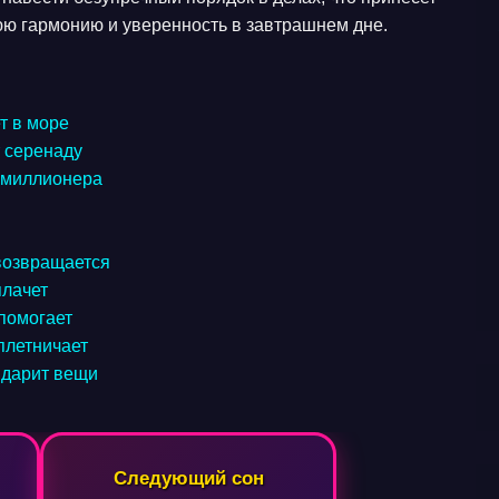
юю гармонию и уверенность в завтрашнем дне.
т в море
т серенаду
а миллионера
возвращается
плачет
 помогает
плетничает
 дарит вещи
Следующий сон