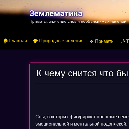
Перейти
к
Землематика
содержимому
Приметы, значение снов и необъяснимых явлений
🏠 Главная
🌩️ Природные явления
🍀 Приметы
🌙 
К чему снится что б
Сны, в которых фигурируют прошлые семе
эмоциональной и ментальной подоплекой. 